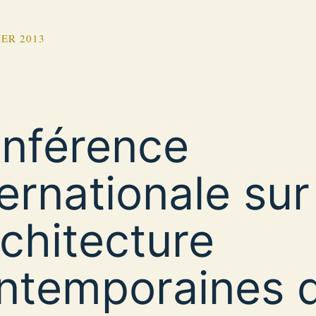
IER 2013
nférence
ternationale sur
rchitecture
ntemporaines 