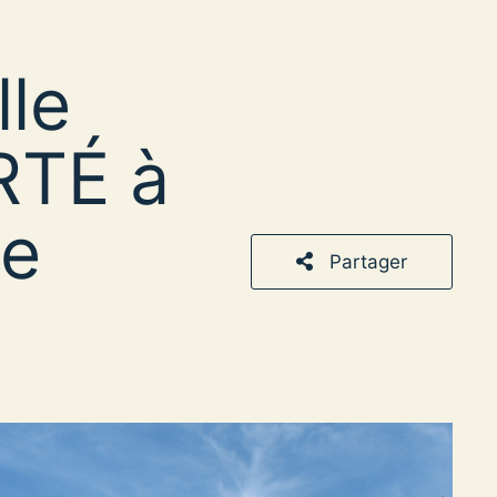
lle
RTÉ à
re
Partager