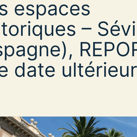
s espaces
storiques – Sévi
spagne), REPO
e date ultérieu