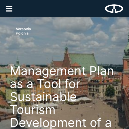
Varsovia
Polonia
Management Plan
as a Tool for
Sustainable
Tourism
Development of a