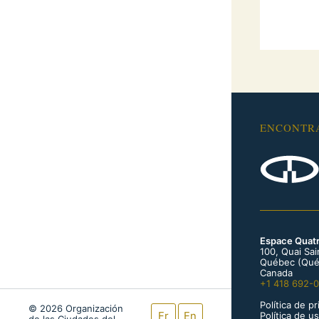
ENCONTR
Espace Quat
100, Quai Sa
Québec (Qué
Canada
+1 418 692-
Política de p
© 2026 Organización
Fr
En
Política de u