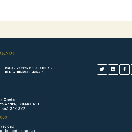
ARNOS
re Cents
int-André, Bureau 140
bec) G1K 3Y2
0000
rivacidad
so de medios sociales