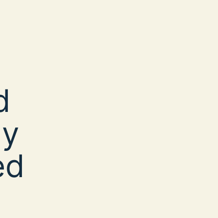
d
 y
ed