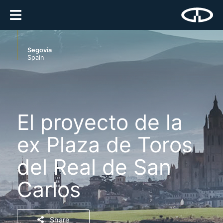
Segovia
Spain
El proyecto de la
ex Plaza de Toros
del Real de San
Carlos
Share