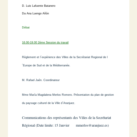
D. Luis
Lafuente Batanero
Da Ana
Luengo Añón
Débat
16.00-19.00 2ème Session du travail
Règlement et l´expérience des Villes de la Secrétariat Regional de l
´Europe de Sud et de la Méditerranée.
M. Rafael Jaén. Coordinateur
Mme María Magdalena Merlos Romero. Présentation du plan de gestion
du paysage culturel de la Ville d´Aranjuez.
Communications des représentants des Villes de la Secrétariat
Régional (Date limite: 15 Janvier
mmerlos@aranjuez.es
)