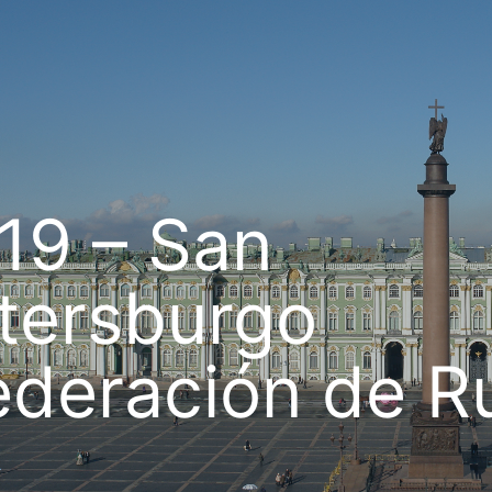
19 – San
tersburgo
ederación de R