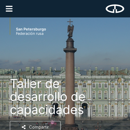
San Petersburgo
Federación rusa
Taller de
desarrollo de
capacidades
Compartir