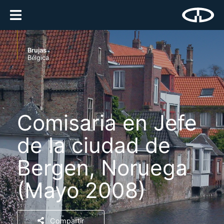
Brujas
Bélgica
Comisaria en Jefe
de la ciudad de
Bergen, Noruega
(Mayo 2008)
Compartir