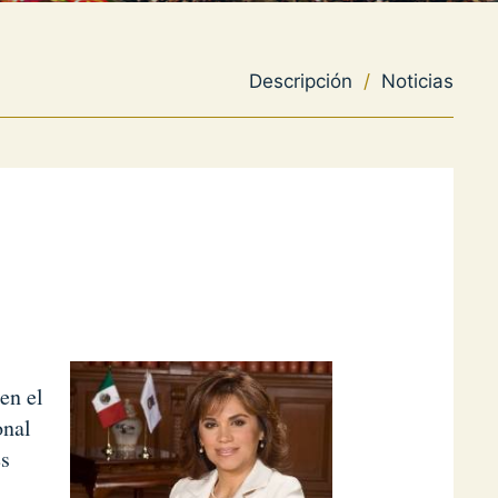
Descripción
/
Noticias
en el
onal
es