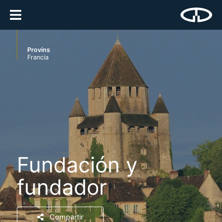
Províns
Francia
Fundación y
fundador
Compartir