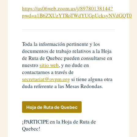
https://us06web.zoom.us/j/89780138144?
pwd=a1B6ZXUzYTRoTWdYUGpUcksyNVdGQT09
Toda la información pertinente y los
documentos de trabajo relativos a la Hoja
de Ruta de Quebec pueden consultarse en
nuestro
sitio web
, y no dude en
contactarnos a través de
secretariat@ovpm.org
si tiene alguna otra
duda referente a las Mesas Redondas.
Hoja de Ruta de Quebec
¡PARTICIPE en la Hoja de Ruta de
Quebec!