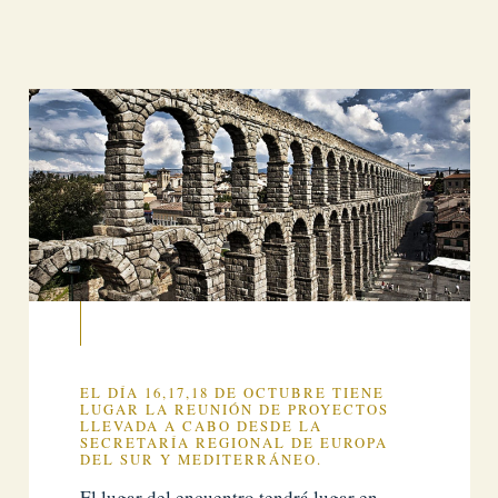
EL DÍA 16,17,18 DE OCTUBRE TIENE
LUGAR LA REUNIÓN DE PROYECTOS
LLEVADA A CABO DESDE LA
SECRETARÍA REGIONAL DE EUROPA
DEL SUR Y MEDITERRÁNEO.
El lugar del encuentro tendrá lugar en