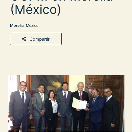
(México)
Morelia
, México
Compartir