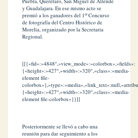
Puebla, Querétaro, San Miguel de Allende
y Guadalajara. En ese mismo acto se
er
premió a los ganadores del 1
Concurso
de fotografía del Centro Histórico de
Morelia, organizado por la Secretaria
Regional.
[[{«fid»:»4848″,»view_mode»:»colorbox»,»fields»:
{«height»:»427″,»width»:»320″,»class»:»media-
element file-
colorbox»},»type»:»media»,»link_text»:null,»attribu
{«height»:»427″,»width»:»320″,»class»:»media-
element file-colorbox»}}]]
Posteriormente se llevó a cabo una
reunión para dar seguimiento a los