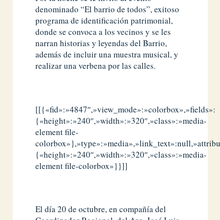
denominado “El barrio de todos”, exitoso
programa de identificación patrimonial,
donde se convoca a los vecinos y se les
narran historias y leyendas del Barrio,
además de incluir una muestra musical, y
realizar una verbena por las calles.
[[{«fid»:»4847″,»view_mode»:»colorbox»,»fields»:
{«height»:»240″,»width»:»320″,»class»:»media-
element file-
colorbox»},»type»:»media»,»link_text»:null,»attribu
{«height»:»240″,»width»:»320″,»class»:»media-
element file-colorbox»}}]]
El día 20 de octubre, en compañía del