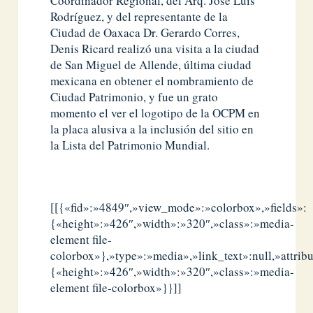
Coordinador Regional, del Arq. José Luis
Rodríguez, y del representante de la
Ciudad de Oaxaca Dr. Gerardo Corres,
Denis Ricard realizó una visita a la ciudad
de San Miguel de Allende, última ciudad
mexicana en obtener el nombramiento de
Ciudad Patrimonio, y fue un grato
momento el ver el logotipo de la OCPM en
la placa alusiva a la inclusión del sitio en
la Lista del Patrimonio Mundial.
[[{«fid»:»4849″,»view_mode»:»colorbox»,»fields»:
{«height»:»426″,»width»:»320″,»class»:»media-
element file-
colorbox»},»type»:»media»,»link_text»:null,»attribu
{«height»:»426″,»width»:»320″,»class»:»media-
element file-colorbox»}}]]