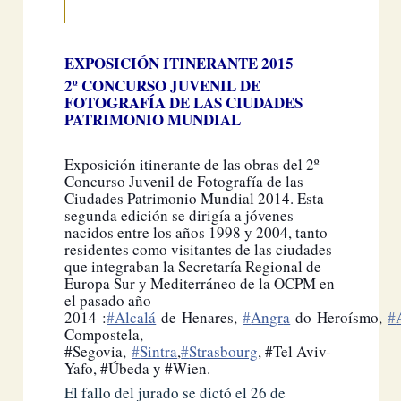
EXPOSICIÓN ITINERANTE 2015
2º CONCURSO JUVENIL DE
FOTOGRAFÍA DE LAS CIUDADES
PATRIMONIO MUNDIAL
Exposición itinerante de las obras del 2º
Concurso Juvenil de Fotografía de las
Ciudades Patrimonio Mundial 2014. Esta
segunda edición se dirigía a jóvenes
nacidos entre los años 1998 y 2004, tanto
residentes como visitantes de las ciudades
que integraban la Secretaría Regional de
Europa Sur y Mediterráneo de la OCPM en
el pasado año
2014 :
‪#‎
Alcalá‬
de Henares,
‪#‎
Angr
a‬
do Heroísmo,
‪#‎
Compostela,
#Segovia,
‪#‎
Sintra‬
,
‪#‎
Strasbourg‬
, #Tel Aviv-
Yafo, #Úbeda y #Wien.
El fallo del jurado se dictó el 26 de