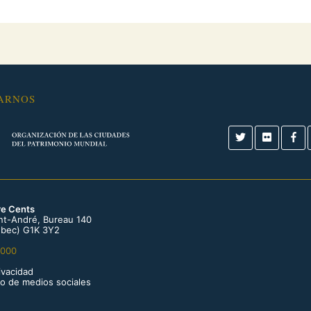
ARNOS
re Cents
int-André, Bureau 140
bec) G1K 3Y2
0000
rivacidad
so de medios sociales