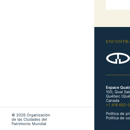
ENCONTR
Espace Quat
100, Quai Sa
Québec (Qué
Canada
+1 418 692-
Política de p
© 2026 Organización
Política de u
de las Ciudades del
Patrimonio Mundial