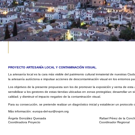
PROYECTO ARTESANÍA LOCAL Y CONTAMINACIÓN VISUAL.
La artesanía local es la cara más visible del patrimonio cultural inmaterial de
nuestras Ciuda
la
artesanía autóctona e impulsar acciones de descontaminación visual en los entornos
pa
Los objetivos de la presente propuesta son los de promover la exposición y
venta de esta a
sensibilizar
a los gestores de estas tiendas ubicadas en zonas protegidas; desarrollar un 
calidad; y disminuir el impacto
negativo de la contaminación visual.
Para su consecución, se pretende realizar un diagnóstico inicial y establecer un
protocolo 
Más información:
europa-del-sur@ovpm.org
Ángela González Quesada Rafael Pérez de la Concha 
Coordinadora Proyecto Coordinador Regional