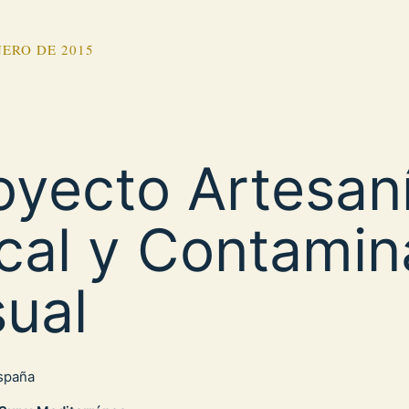
NERO DE 2015
oyecto Artesan
cal y Contamin
sual
España