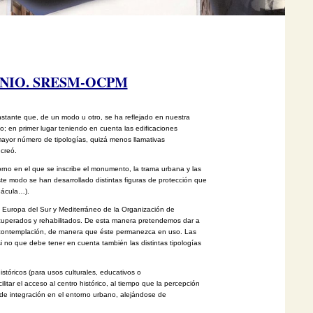
NIO. SRESM-OCPM
stante que, de un modo u otro, se ha reflejado en nuestra
ico; en primer lugar teniendo en cuenta las edificaciones
ayor número de tipologías, quizá menos llamativas
 creó.
orno en el que se inscribe el monumento, la trama urbana
y las
e modo se han desarrollado distintas figuras de
protección que
nácula…).
 Europa del Sur y Mediterráneo de la Organización de
cuperados y rehabilitados. De esta manera pretendemos dar a
contemplación, de manera que éste permanezca en uso. Las
si
no que debe tener en cuenta también las distintas tipologías
históricos (para usos culturales, educativos o
litar
el acceso al centro histórico, al tiempo que la percepción
 de
integración en el entorno urbano, alejándose de