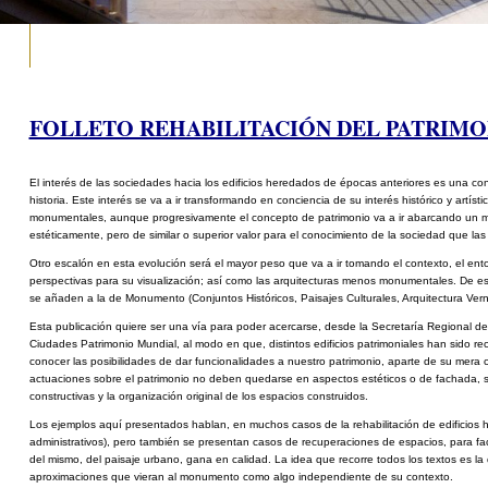
FOLLETO REHABILITACIÓN DEL PATRIMO
El interés de las sociedades hacia los edificios heredados de épocas anteriores
es una con
historia.
Este interés se va a ir transformando en conciencia de su interés histórico y
artíst
monumentales,
aunque progresivamente el concepto de patrimonio va a ir abarcando un
m
estéticamente, pero de
similar o superior valor para el conocimiento de la sociedad que las
Otro escalón en esta evolución será el mayor peso que va a ir tomando el
contexto, el ent
perspectivas para su visualización; así como las arquitecturas menos
monumentales. De est
se añaden a la de Monumento (Conjuntos Históricos, Paisajes
Culturales, Arquitectura Ver
Esta publicación quiere ser una vía para poder acercarse, desde la Secretaría
Regional de
Ciudades
Patrimonio Mundial, al modo en que, distintos edificios patrimoniales han
sido re
conocer
las posibilidades de dar funcionalidades a nuestro patrimonio, aparte de su
mera 
actuaciones
sobre el patrimonio no deben quedarse en aspectos estéticos o de fachada, 
constructivas y la
organización original de los espacios construidos.
Los ejemplos aquí presentados hablan, en muchos casos de la rehabilitación
de edificios 
administrativos),
pero también se presentan casos de recuperaciones de espacios, para faci
del mismo, del
paisaje urbano, gana en calidad. La idea que recorre todos los textos es la
aproximaciones que vieran al
monumento como algo independiente de su contexto.