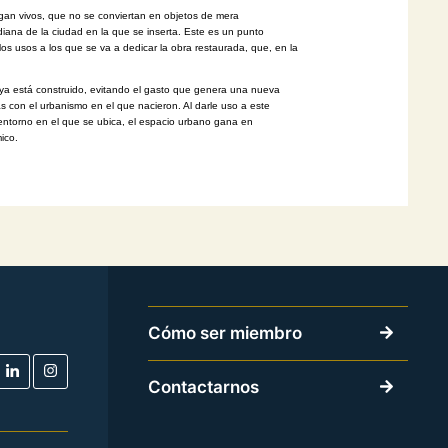
an vivos, que no se conviertan en objetos de mera
idiana
de la ciudad en la que se inserta. Este es un punto
 los usos a los
que se va a dedicar la obra restaurada, que, en la
ya está construido, evitando el gasto que genera una nueva
s con el urbanismo en el que nacieron. Al darle uso a este
entorno en el que se ubica, el espacio urbano gana en
ico.
Cómo ser miembro
Contactarnos