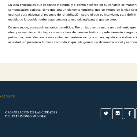
La idea principal es que el edificio individual y el centro histórico en su conjunto
se manteng
contemplación
estética, si no que sea un elemento funcional que se integre en la vida cot
esencial para elaborar el
proyecto de rehabilitación sobre el que se interviene, para definir
medida de lo posible, debe
estar cercana al uso original para el que se creó.
De este modo, conseguimos varios beneficios. Por un lado se da uso a un
patrimonio que 
obra
y se mantienen tipologías constructivas de carácter histórico, perfectamente
integrada
patrimonio,
como decíamos más arriba, se mantiene vivo y, a su vez, ayuda a revitalizar el
actividad, en presencia
humana con todo lo que ella genera de dinamismo social y económ
ARNOS