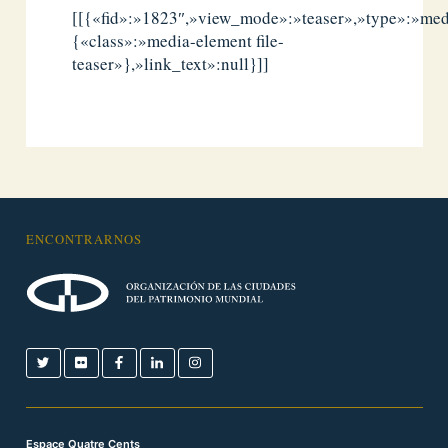
[[{«fid»:»1823″,»view_mode»:»teaser»,»type»:»medi
{«class»:»media-element file-
teaser»},»link_text»:null}]]
ENCONTRARNOS
Espace Quatre Cents