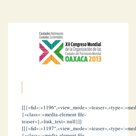
[[{«fid»:»1196″,»view_mode»:»teaser»,»type»:»medi
{«class»:»media-element file-
teaser»},»link_text»:null}]]
[[{«fid»:»1197″,»view_mode»:»teaser»,»type»:»medi
{«class»:»media-element file-