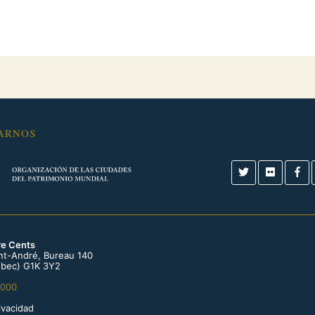
ARNOS
re Cents
int-André, Bureau 140
bec) G1K 3Y2
0000
rivacidad