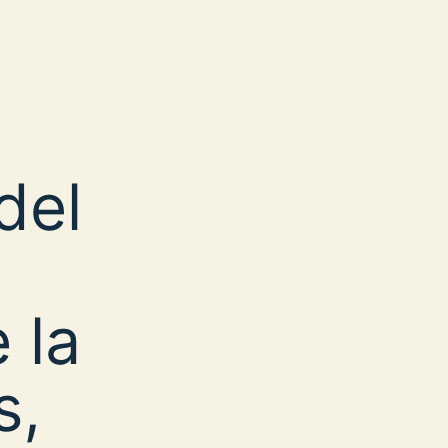
del
 la
s,