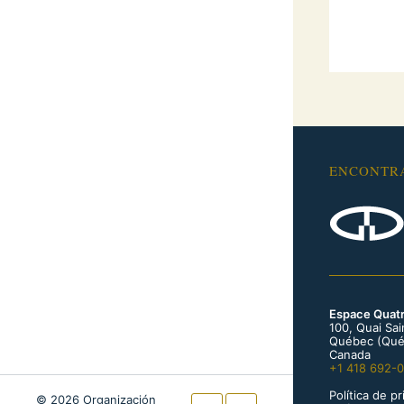
ENCONTR
Espace Quat
100, Quai Sa
Québec (Qué
Canada
+1 418 692-
Política de p
© 2026 Organización