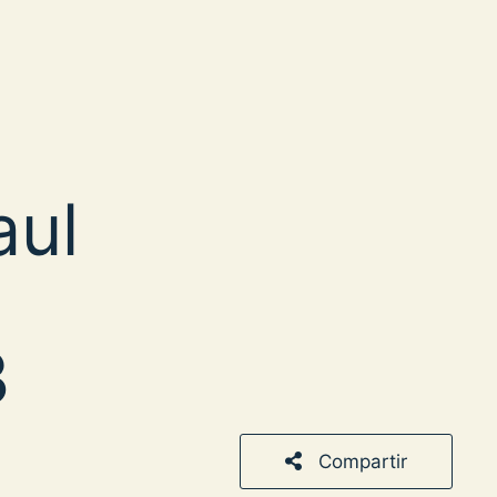
aul
3
Compartir