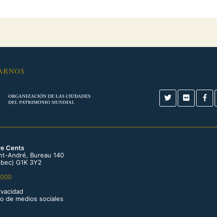
ARNOS
re Cents
int-André, Bureau 140
bec) G1K 3Y2
0000
rivacidad
so de medios sociales