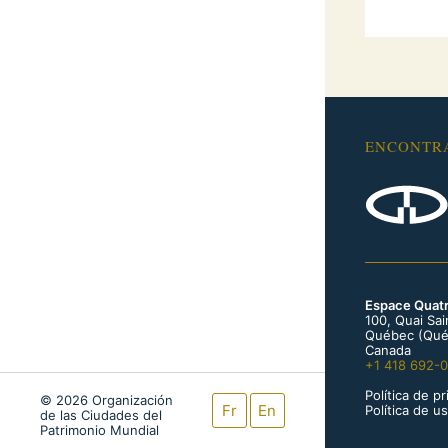
ENCONTR
Espace Quat
100, Quai Sa
Québec (Qué
Canada
+1 418 692-
Política de p
© 2026 Organización
Fr
En
Política de u
de las Ciudades del
Patrimonio Mundial