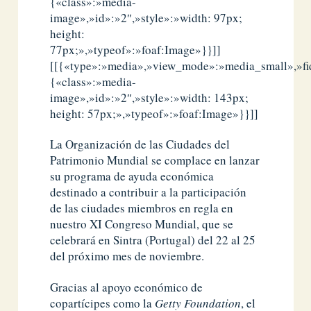
{«class»:»media-
image»,»id»:»2″,»style»:»width: 97px;
height:
77px;»,»typeof»:»foaf:Image»}}]]
[[{«type»:»media»,»view_mode»:»media_small»,»fid
{«class»:»media-
image»,»id»:»2″,»style»:»width: 143px;
height: 57px;»,»typeof»:»foaf:Image»}}]]
La Organización de las Ciudades del
Patrimonio Mundial se complace en lanzar
su programa de ayuda económica
destinado a contribuir a la participación
de las ciudades miembros en regla en
nuestro XI Congreso Mundial, que se
celebrará en Sintra (Portugal) del 22 al 25
del próximo mes de noviembre.
Gracias al apoyo económico de
copartícipes como la
Getty Foundation
, el