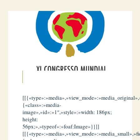
[[{«type»:»media»,»view_mode»:»media_original»,»f
{«class»:»media-
image»,»id»:»1″,»style»:»width: 186px;
height:
56px;»,»typeof»:»foaf:Image»}}]]
[[{«type»:»media»,»view_mode»:»media_small»,»fid