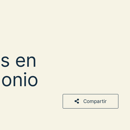
s en
monio
Compartir