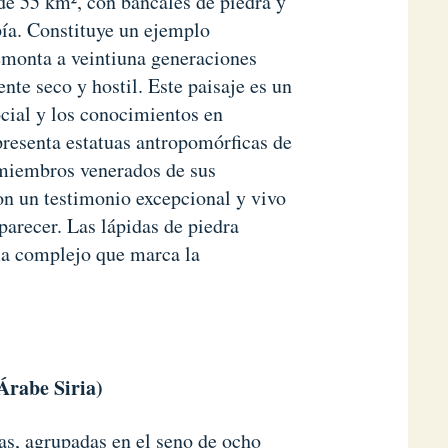
 de 55 km², con bancales de piedra y
opía. Constituye un ejemplo
remonta a veintiuna generaciones
te seco y hostil. Este paisaje es un
ocial y los conocimientos en
presenta estatuas antropomórficas de
 miembros venerados de sus
on un testimonio excepcional y vivo
parecer. Las lápidas de piedra
ma complejo que marca la
Árabe Siria)
eas, agrupadas en el seno de ocho